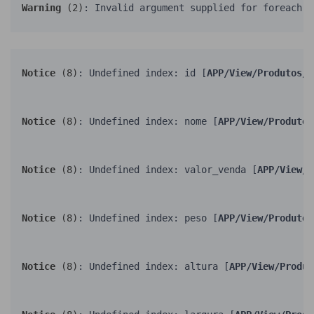
Warning
 (2)
: Invalid argument supplied for foreach()
Notice
 (8)
: Undefined index: id [
APP/View/Produtos/v
Notice
 (8)
: Undefined index: nome [
APP/View/Produtos
Notice
 (8)
: Undefined index: valor_venda [
APP/View/P
Notice
 (8)
: Undefined index: peso [
APP/View/Produtos
Notice
 (8)
: Undefined index: altura [
APP/View/Produt