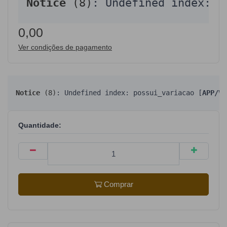
Notice
 (8)
: Undefined index: v
0,00
Ver condições de pagamento
Notice
 (8)
: Undefined index: possui_variacao [
APP/Vi
Quantidade:
Comprar