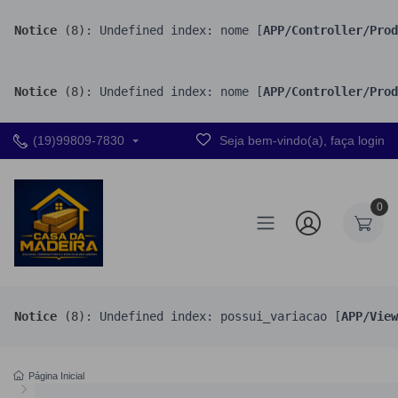
Notice
 (8)
: Undefined index: nome [
APP/Controller/Prod
Notice
 (8)
: Undefined index: nome [
APP/Controller/Prod
(19)99809-7830
Seja bem-vindo(a), faça login
0
Notice
 (8)
: Undefined index: possui_variacao [
APP/View
Página Inicial