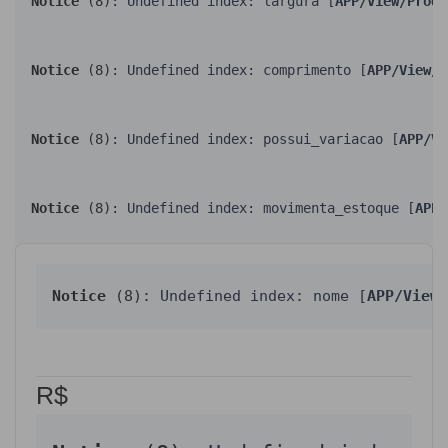
Notice
 (8)
: Undefined index: largura [
APP/View/Produ
Notice
 (8)
: Undefined index: comprimento [
APP/View/P
Notice
 (8)
: Undefined index: possui_variacao [
APP/Vi
Notice
 (8)
: Undefined index: movimenta_estoque [
APP/
Notice
 (8)
: Undefined index: nome [
APP/View/
R$