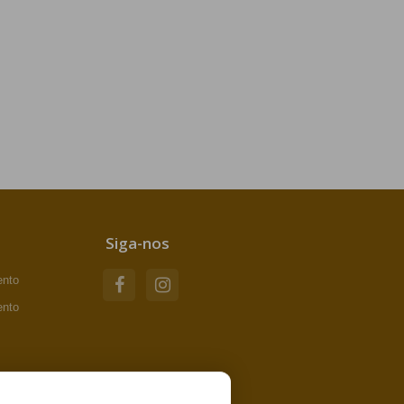
Siga-nos
ento
ento