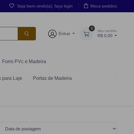
Seja bem-vindo(a), faça login
Meus pedidos
0
Meu carrinho
Entrar
R$ 0,00
Forro PVc e Madeira
 para Laje
Portas de Madeira