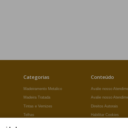
Categorias
Conteúdo
Madeiramento Metalico
Avalie nosso Atendim
Madeira Tratada
Avalie nosso Atendim
Tintas e Vernizes
Direitos Autorais
Telhas
Habilitar Cookies
Forro PVc e Madeira
Politica de Frete