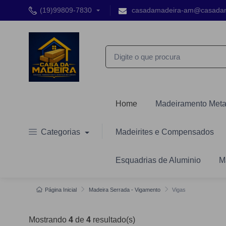
(19)99809-7830
casadamadeira-am@casada
Home
Madeiramento Meta
Categorias
Madeirites e Compensados
Esquadrias de Aluminio
M
Página Inicial
Madeira Serrada - Vigamento
Vigas
Mostrando
4
de
4
resultado(s)